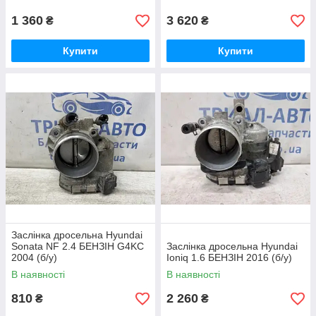
1 360
3 620
₴
₴
Купити
Купити
Заслінка дросельна Hyundai
Sonata NF 2.4 БЕНЗІН G4KC
Заслінка дросельна Hyundai
2004 (б/у)
Ioniq 1.6 БЕНЗІН 2016 (б/у)
В наявності
В наявності
810
2 260
₴
₴