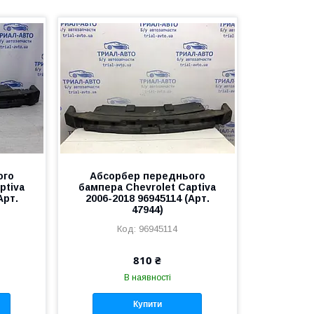
ого
Абсорбер переднього
ptiva
бампера Chevrolet Captiva
Арт.
2006-2018 96945114 (Арт.
47944)
96945114
810 ₴
В наявності
Купити