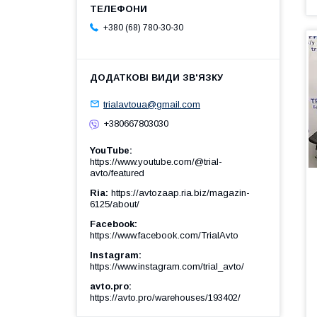
+380 (68) 780-30-30
trialavtoua@gmail.com
+380667803030
YouTube
https://www.youtube.com/@trial-
avto/featured
Ria
https://avtozaap.ria.biz/magazin-
6125/about/
Facebook
https://www.facebook.com/TrialAvto
Instagram
https://www.instagram.com/trial_avto/
avto.pro
https://avto.pro/warehouses/193402/