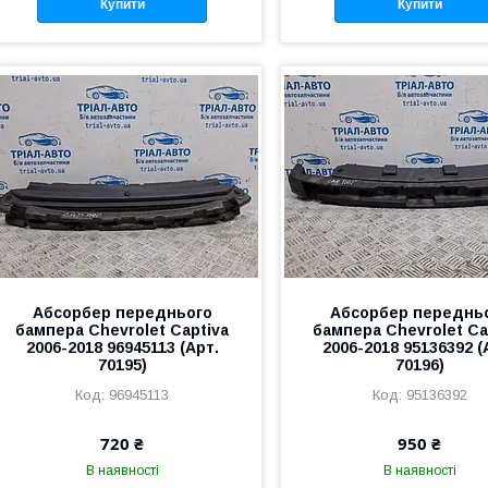
Купити
Купити
Абсорбер переднього
Абсорбер переднь
бампера Chevrolet Captiva
бампера Chevrolet Ca
2006-2018 96945113 (Арт.
2006-2018 95136392 (
70195)
70196)
96945113
95136392
720 ₴
950 ₴
В наявності
В наявності