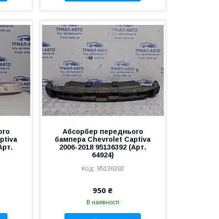
ого
Абсорбер переднього
ptiva
бампера Chevrolet Captiva
Арт.
2006-2018 95136392 (Арт.
64924)
95136392
950 ₴
В наявності