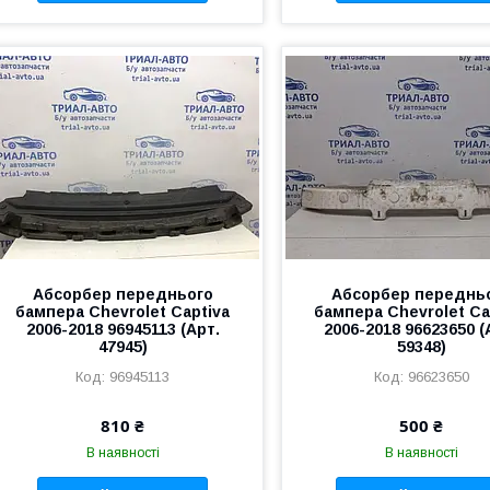
Абсорбер переднього
Абсорбер переднь
бампера Chevrolet Captiva
бампера Chevrolet Ca
2006-2018 96945113 (Арт.
2006-2018 96623650 (
47945)
59348)
96945113
96623650
810 ₴
500 ₴
В наявності
В наявності