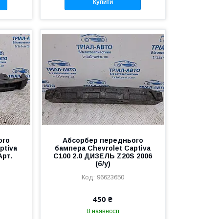
Купити
ого
Абсорбер переднього
ptiva
бампера Chevrolet Captiva
Арт.
C100 2.0 ДИЗЕЛЬ Z20S 2006
(б/у)
96623650
450 ₴
В наявності