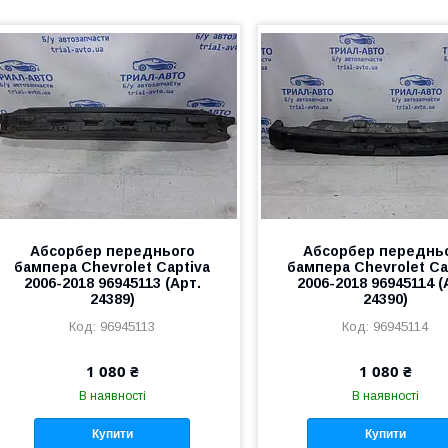
Абсорбер переднього
Абсорбер переднь
бампера Chevrolet Captiva
бампера Chevrolet Ca
2006-2018 96945113 (Арт.
2006-2018 96945114 (
24389)
24390)
96945113
96945114
1 080 ₴
1 080 ₴
В наявності
В наявності
Купити
Купити