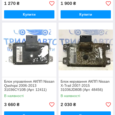
1 270
1 900
₴
₴
Купити
Купити
Блок управління АКПП Nissan
Блок керування АКПП Nissan
Qashqai 2006-2013
X-Trail 2007-2015
31036CY10B (Арт. 12411)
31036JD80B (Арт. 48456)
В наявності
В наявності
3 660
2 030
₴
₴