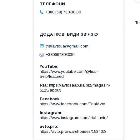
+380 (68) 780-30-30
trialavtoua@gmail.com
+380667803030
YouTube
https://www.youtube.com/@trial-
avto/featured
Ria
https://avtozaap.ria.biz/magazin-
6125/about/
Facebook
https://www.facebook.com/TrialAvto
Instagram
https://www.instagram.com/trial_avto/
avto.pro
https://avto.pro/warehouses/193402/