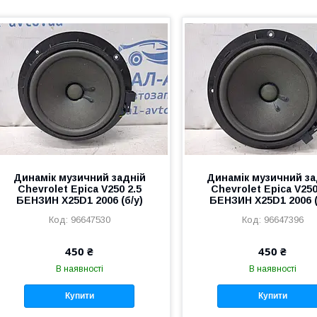
Динамік музичний задній
Динамік музичний за
Chevrolet Epica V250 2.5
Chevrolet Epica V250
БЕНЗИН X25D1 2006 (б/у)
БЕНЗИН X25D1 2006 (
96647530
96647396
450 ₴
450 ₴
В наявності
В наявності
Купити
Купити