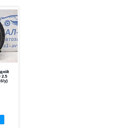
дній
 2.5
б/у)