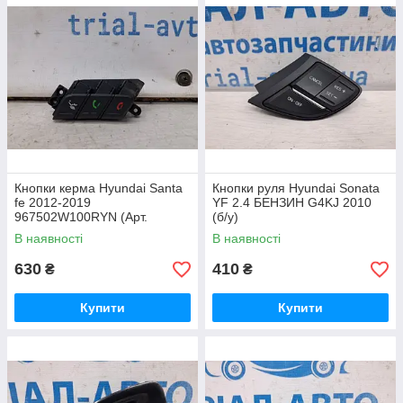
Кнопки керма Hyundai Santa
Кнопки руля Hyundai Sonata
fe 2012-2019
YF 2.4 БЕНЗИН G4KJ 2010
967502W100RYN (Арт.
(б/у)
69155)
В наявності
В наявності
630
410
₴
₴
Купити
Купити