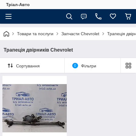
Тріал-Авто
Товари та послуги
Запчасти Chevrolet
Трапеція двірн
Трапеція двірників Chevrolet
Сортування
0
Фільтри