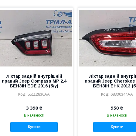
Ліхтар задній внутрішній
Ліхтар задній внутрі
правий Jeep Compass MP 2.4
правий Jeep Cherokee 
БЕНЗІН EDE 2016 (б/у)
БЕНЗІН EHK 2013 (б
55112836AA
68330344AA
3 390 ₴
950 ₴
В наявності
В наявності
Купити
Купити