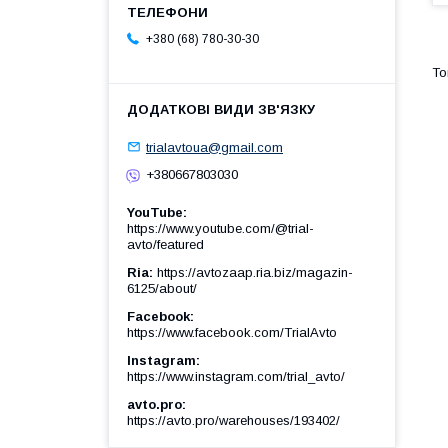
+380 (68) 780-30-30
trialavtoua@gmail.com
+380667803030
YouTube
https://www.youtube.com/@trial-
avto/featured
Ria
https://avtozaap.ria.biz/magazin-
6125/about/
Facebook
https://www.facebook.com/TrialAvto
Instagram
https://www.instagram.com/trial_avto/
avto.pro
https://avto.pro/warehouses/193402/