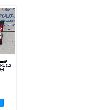
шній
KL 3.2
/у)