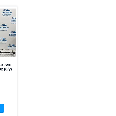
FX S50
 (б/у)