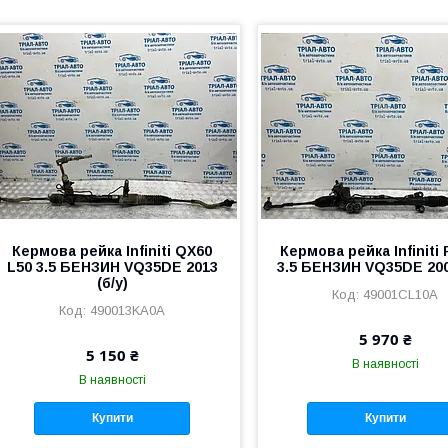
Кермова рейка Infiniti QX60
Кермова рейка Infiniti 
L50 3.5 БЕНЗИН VQ35DE 2013
3.5 БЕНЗИН VQ35DE 2002
(б/у)
49001CL10A
490013KA0A
5 970 ₴
5 150 ₴
В наявності
В наявності
Купити
Купити