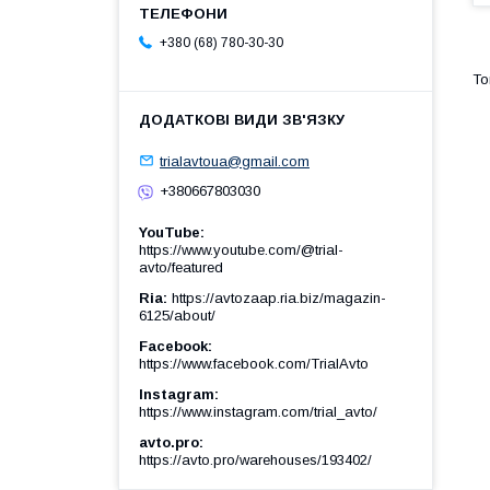
+380 (68) 780-30-30
trialavtoua@gmail.com
+380667803030
YouTube
https://www.youtube.com/@trial-
avto/featured
Ria
https://avtozaap.ria.biz/magazin-
6125/about/
Facebook
https://www.facebook.com/TrialAvto
Instagram
https://www.instagram.com/trial_avto/
avto.pro
https://avto.pro/warehouses/193402/