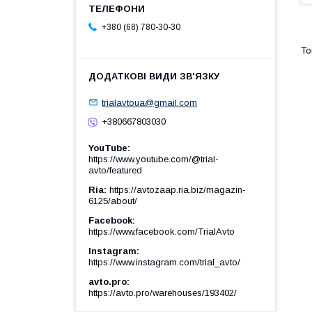
+380 (68) 780-30-30
trialavtoua@gmail.com
+380667803030
YouTube
https://www.youtube.com/@trial-
avto/featured
Ria
https://avtozaap.ria.biz/magazin-
6125/about/
Facebook
https://www.facebook.com/TrialAvto
Instagram
https://www.instagram.com/trial_avto/
avto.pro
https://avto.pro/warehouses/193402/