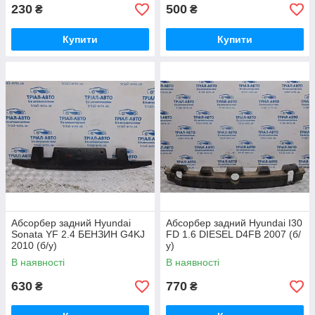
230
500
₴
₴
Купити
Купити
Абсорбер задний Hyundai
Абсорбер задний Hyundai I30
Sonata YF 2.4 БЕНЗИН G4KJ
FD 1.6 DIESEL D4FB 2007 (б/
2010 (б/у)
у)
В наявності
В наявності
630
770
₴
₴