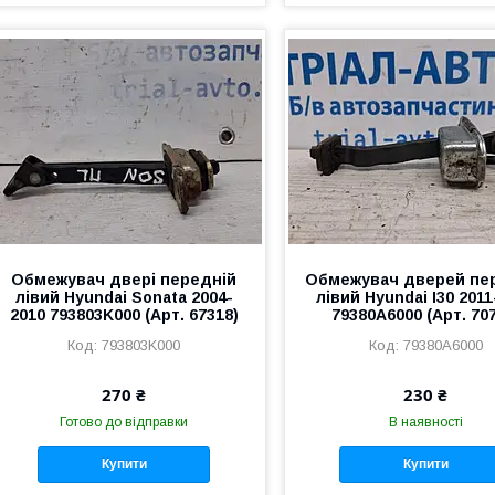
Обмежувач двері передній
Обмежувач дверей пе
лівий Hyundai Sonata 2004-
лівий Hyundai I30 2011
2010 793803K000 (Арт. 67318)
79380A6000 (Арт. 70
793803K000
79380A6000
270 ₴
230 ₴
Готово до відправки
В наявності
Купити
Купити