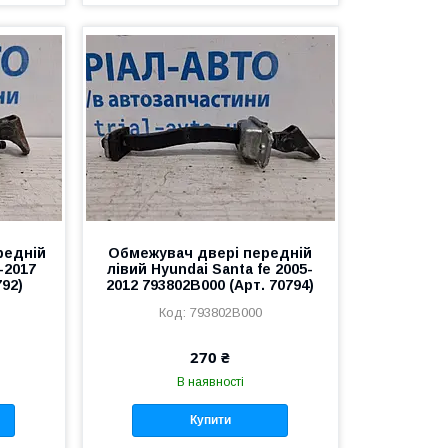
редній
Обмежувач двері передній
-2017
лівий Hyundai Santa fe 2005-
792)
2012 793802B000 (Арт. 70794)
793802B000
270 ₴
В наявності
Купити