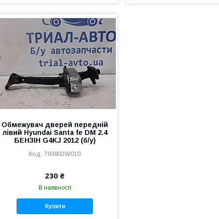
Обмежувач дверей передній
лівий Hyundai Santa fe DM 2.4
БЕНЗІН G4KJ 2012 (б/у)
793802W010
230 ₴
В наявності
Купити