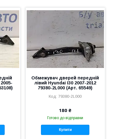
едній
Обмежувач дверей передній
 2005-
лівий Hyundai I30 2007-2012
53108)
79380-2L000 (Арт. 65549)
79380-2L000
180 ₴
Готово до відправки
Купити