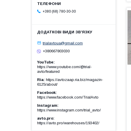
+380 (68) 780-30-30
trialavtoua@gmail.com
+380667803030
YouTube
https://www.youtube.com/@trial-
avto/featured
Ria
https://avtozaap.ria.biz/magazin-
6125/about/
Facebook
https://www.facebook.com/TrialAvto
Instagram
https://www.instagram.com/trial_avto/
avto.pro
https://avto.pro/warehouses/193402/