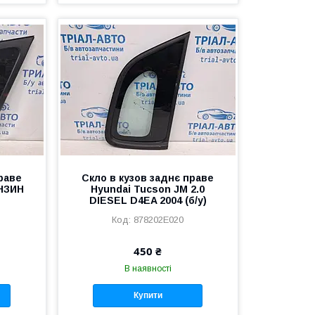
праве
Скло в кузов заднє праве
ЕНЗИН
Hyundai Tucson JM 2.0
DIESEL D4EA 2004 (б/у)
878202E020
450 ₴
В наявності
Купити