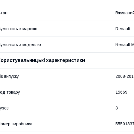
Стан
Вживани
умісність з маркою
Renault
умісність з моделлю
Renault 
Користувальницькі характеристики
ік випуску
2008-201
од товару
15669
узов
3
омер виробника
5550133