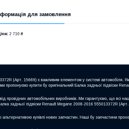
нформація для замовлення
іна:
2 710 ₴
3372R (Арт. 15669) є важливим елементом у системі автомобіля. Як
ми пропонуємо купити бу оригінальний Балка задньої підвіски Ren
від провідних автомобільних виробників. Ми гарантуємо, що всі на
Балка задньої підвіски Renault Megane 2008-2016 555013372R (Арт. 
ю альтернативою купівлі нових запчастин. Наші бу запчастини прохо