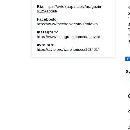
Ria
https://avtozaap.ria.biz/magazin-
К
6125/about/
о
1
Facebook
https://www.facebook.com/TrialAvto
З
Б
Instagram
п
https://www.instagram.com/trial_avto/
н
avto.pro
https://avto.pro/warehouses/193402/
Х
К
В