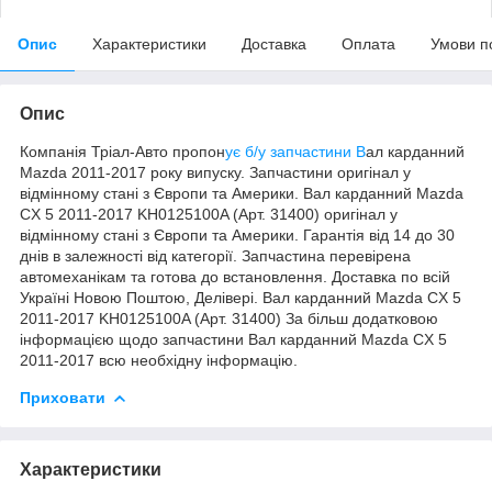
Опис
Характеристики
Доставка
Оплата
Умови п
Опис
Компанія Тріал-Авто пропон
ує б/у запчастини В
ал карданний
Mazda 2011-2017 року випуску. Запчастини оригінал у
відмінному стані з Європи та Америки. Вал карданний Mazda
CX 5 2011-2017 KH0125100A (Арт. 31400) оригінал у
відмінному стані з Європи та Америки. Гарантія від 14 до 30
днів в залежності від категорії. Запчастина перевірена
автомеханікам та готова до встановлення. Доставка по всій
Україні Новою Поштою, Делівері. Вал карданний Mazda CX 5
2011-2017 KH0125100A (Арт. 31400) За більш додатковою
інформацією щодо запчастини Вал карданний Mazda CX 5
2011-2017 всю необхідну інформацію.
Приховати
Характеристики