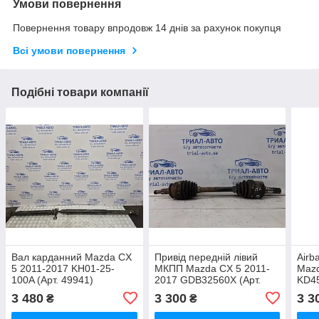
Умови повернення
Повернення товару впродовж 14 днів за рахунок покупця
Всі умови повернення
Подібні товари компанії
Вал карданний Mazda CX
Привід передній лівий
Airb
5 2011-2017 KH01-25-
МКПП Mazda CX 5 2011-
Mazd
100A (Арт. 49941)
2017 GDB32560X (Арт.
KD45
60023)
3 480
3 300
3 3
₴
₴