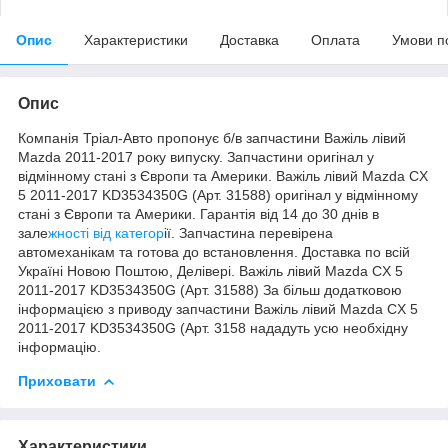
Опис
Характеристики
Доставка
Оплата
Умови п
Опис
Компанія Тріал-Авто пропонує б/в запчастини Важіль лівий
Mazda 2011-2017 року випуску. Запчастини оригінал у
відмінному стані з Європи та Америки. Важіль лівий Mazda CX
5 2011-2017 KD3534350G (Арт. 31588) оригінал у відмінному
стані з Європи та Америки. Гарантія від 14 до 30 днів в
зале
жності від категор
ії. Запчастина перевірена
автомеханікам та готова до встановлення. Доставка по всій
Україні Новою Поштою, Делівері. Важіль лівий Mazda CX 5
2011-2017 KD3534350G (Арт. 31588) За більш додатковою
інформацією з приводу запчастини Важіль лівий Mazda CX 5
2011-2017 KD3534350G (Арт. 3158 нададуть усю необхідну
інформацію.
Приховати
Характеристики