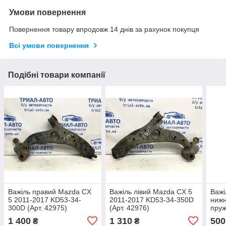
Умови повернення
Повернення товару впродовж 14 днів за рахунок покупця
Всі умови повернення
Подібні товари компанії
Важіль правий Mazda CX
Важіль лівий Mazda CX 5
Важі
5 2011-2017 KD53-34-
2011-2017 KD53-34-350D
нижн
300D (Арт. 42975)
(Арт. 42976)
пруж
201
1 400
1 310
500
₴
₴
(Арт