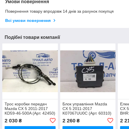
Умови повернення
Повернення товару впродовж 14 днів за рахунок покупця
Всі умови повернення
Подібні товари компанії
Трос коробки передач
Блок управління Mazda
Елек
Mazda CX 5 2011-2017
CX 5 2011-2017
CX 5
KD59-46-500A (Арт. 42450)
K07067UU0C (Арт. 60310)
BHR1
2 030
2 260
2 2
₴
₴