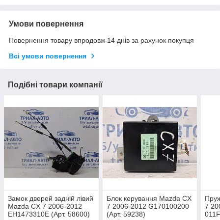
Умови повернення
Повернення товару впродовж 14 днів за рахунок покупця
Всі умови повернення
Подібні товари компанії
Замок дверей задній лівий
Блок керування Mazda CX
Пру
Mazda CX 7 2006-2012
7 2006-2012 G170100200
7 20
EH1473310E (Арт. 58600)
(Арт. 59238)
011F