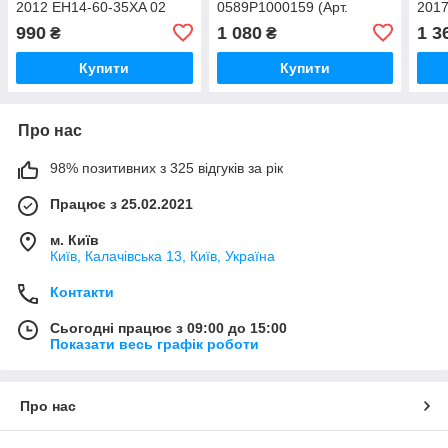
2012 EH14-60-35XA 02
0589P1000159 (Арт.
2017
(Арт. 41477)
69471)
5024
990
1 080
1 3
₴
₴
Купити
Купити
Про нас
98% позитивних з 325 відгуків за рік
Працює з 25.02.2021
м. Київ
Київ, Калачівська 13, Київ, Україна
Контакти
Сьогодні працює з 09:00 до 15:00
Показати весь графік роботи
Про нас