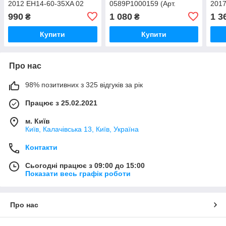
2012 EH14-60-35XA 02
0589P1000159 (Арт.
2017
(Арт. 41477)
69471)
5024
990
1 080
1 3
₴
₴
Купити
Купити
Про нас
98% позитивних з 325 відгуків за рік
Працює з 25.02.2021
м. Київ
Київ, Калачівська 13, Київ, Україна
Контакти
Сьогодні працює з 09:00 до 15:00
Показати весь графік роботи
Про нас