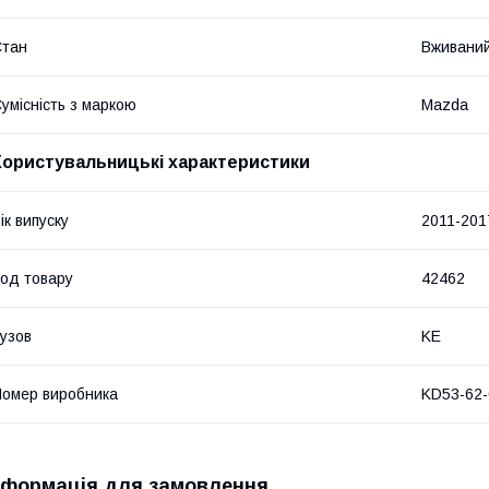
Стан
Вживани
умісність з маркою
Mazda
Користувальницькі характеристики
ік випуску
2011-201
од товару
42462
узов
KE
омер виробника
KD53-62-
нформація для замовлення