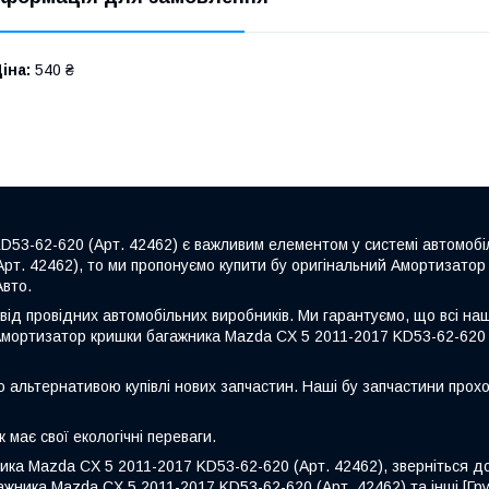
іна:
540 ₴
53-62-620 (Арт. 42462) є важливим елементом у системі автомобі
рт. 42462), то ми пропонуємо купити бу оригінальний Амортизато
Авто.
від провідних автомобільних виробників. Ми гарантуємо, що всі на
Амортизатор кришки багажника Mazda CX 5 2011-2017 KD53-62-620 (
ю альтернативою купівлі нових запчастин. Наші бу запчастини прохо
 має свої екологічні переваги.
ика Mazda CX 5 2011-2017 KD53-62-620 (Арт. 42462), зверніться д
ника Mazda CX 5 2011-2017 KD53-62-620 (Арт. 42462) та інші [Груп