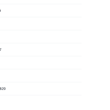
й
7
620