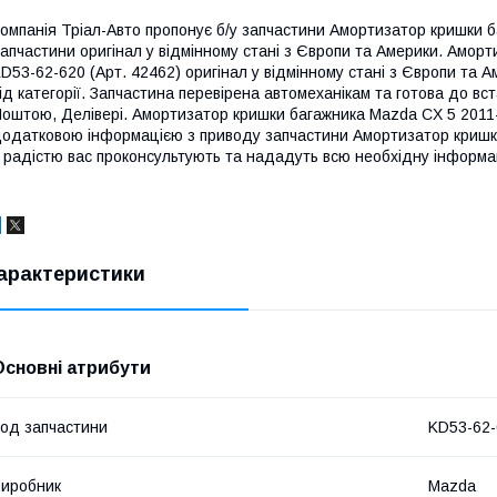
омпанія Тріал-Авто пропонує б/у запчастини Амортизатор кришки б
апчастини оригінал у відмінному стані з Європи та Америки. Амор
D53-62-620 (Арт. 42462) оригінал у відмінному стані з Європи та Ам
ід категорії. Запчастина перевірена автомеханікам та готова до вс
оштою, Делівері. Амортизатор кришки багажника Mazda CX 5 2011-
одатковою інформацією з приводу запчастини Амортизатор кришк
 радістю вас проконсультують та нададуть всю необхідну інформа
арактеристики
Основні атрибути
од запчастини
KD53-62-
иробник
Mazda