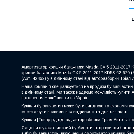
Ц
Амортизатор кришки багажника Mazda CX 5 2011-2017 KD
кришки багажника Mazda CX 5 2011-2017 KD53-62-620 (А
(Арт. 42462) у відмінному стані від авторазборки Тріал-
Наша компанія спеціалізується на продажі бу запчастин 
відмінному стані. Ми також надаємо можливість купити 
відділення Нової пошти по Україні.
Купівля бу запчастин може бути вигідною та економічно
можете бути впевнені в їх надійності та довговічності.
Купівля [Товар:рд:од] від авторозборки Тріал-Авто також
Якщо ви шукаєте якісний бу Амортизатор кришки багажн
вибір бу запчастин, включаючи Амортизатор кришки багаж