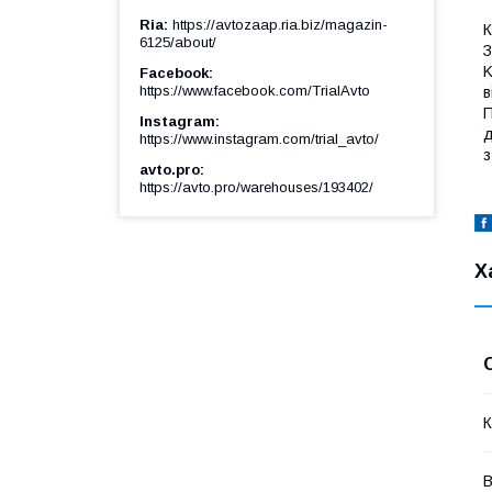
Ria
https://avtozaap.ria.biz/magazin-
К
6125/about/
З
K
Facebook
https://www.facebook.com/TrialAvto
в
П
Instagram
д
https://www.instagram.com/trial_avto/
з
avto.pro
https://avto.pro/warehouses/193402/
Х
К
В