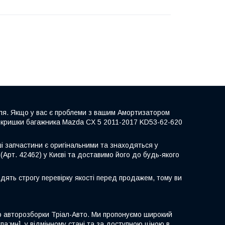
ля. Якщо у вас є проблеми з вашим Амортизатором
р кришки багажника Mazda CX 5 2011-2017 KD53-62-620
ші запчастини є оригінальними та знаходяться у
Арт. 42462) у Києві та доставимо його до будь-якого
дять строгу перевірку якості перед продажем, тому ви
о авторозборки Тріал-Авто. Ми пропонуємо широкий
а:мн], у відмінному стані та за доступною ціною в