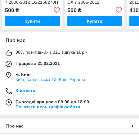
7 2006-2012 EG2158270H
CX 7 2006-2012
201
(Арт. 65567)
EG2158270H (Арт. 65568)
(Арт
500
500
410
₴
₴
Купити
Купити
Про нас
98% позитивних з 321 відгука за рік
Працює з 25.02.2021
м. Київ
Київ, Калачівська 13, Київ, Україна
Контакти
Сьогодні працює з 09:00 до 18:00
Показати весь графік роботи
Про нас