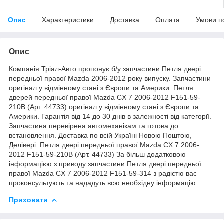
Опис
Характеристики
Доставка
Оплата
Умови п
Опис
Компанія Тріал-Авто пропонує б/у запчастини Петля двері
передньої правої Mazda 2006-2012 року випуску. Запчастини
оригінал у відмінному стані з Європи та Америки. Петля
дверей передньої правої Mazda CX 7 2006-2012 F151-59-
210B (Арт. 44733) оригінал у відмінному стані з Європи та
Америки. Гарантія від 14 до 30 днів в залежності від категорії.
Запчастина перевірена автомеханікам та готова до
встановлення. Доставка по всій Україні Новою Поштою,
Делівері. Петля двері передньої правої Mazda CX 7 2006-
2012 F151-59-210B (Арт. 44733) За більш додатковою
інформацією з приводу запчастини Петля двері передньої
правої Mazda CX 7 2006-2012 F151-59-314 з радістю вас
проконсультують та нададуть всю необхідну інформацію.
Приховати