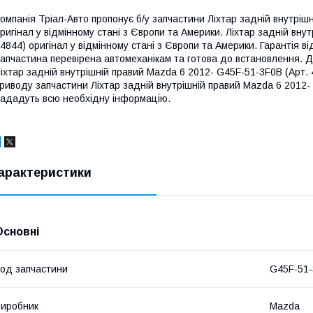
омпанія Тріал-Авто пропонує б/у запчастини Ліхтар задній внутріш
ригінал у відмінному стані з Європи та Америки. Ліхтар задній вну
4844) оригінал у відмінному стані з Європи та Америки. Гарантія від
апчастина перевірена автомеханікам та готова до встановлення. Д
іхтар задній внутрішній правий Mazda 6 2012- G45F-51-3F0B (Арт.
риводу запчастини Ліхтар задній внутрішній правий Mazda 6 2012-
ададуть всю необхідну інформацію.
арактеристики
Основні
од запчастини
G45F-51
иробник
Mazda