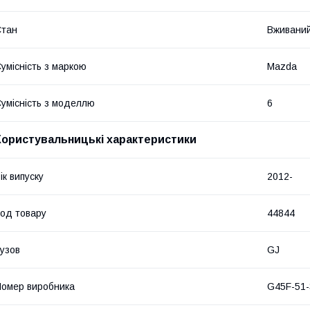
Стан
Вживани
умісність з маркою
Mazda
умісність з моделлю
6
Користувальницькі характеристики
ік випуску
2012-
од товару
44844
узов
GJ
омер виробника
G45F-51