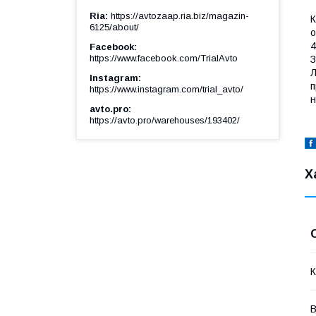
Ria
https://avtozaap.ria.biz/magazin-
К
6125/about/
о
4
Facebook
https://www.facebook.com/TrialAvto
З
Л
Instagram
п
https://www.instagram.com/trial_avto/
н
avto.pro
https://avto.pro/warehouses/193402/
Х
К
В