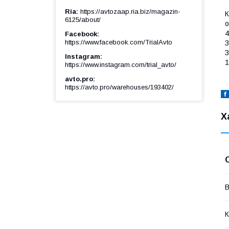
Ria
https://avtozaap.ria.biz/magazin-
К
6125/about/
о
4
Facebook
https://www.facebook.com/TrialAvto
З
З
Instagram
1
https://www.instagram.com/trial_avto/
avto.pro
https://avto.pro/warehouses/193402/
Х
В
К