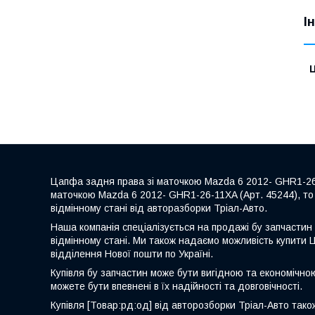
І
Ц
Цапфа задня права зі маточкою Mazda 6 2012- GHR1-26-
маточкою Mazda 6 2012- GHR1-26-11XA (Арт. 45244), то
відмінному стані від авторазборки Тріал-Авто.
Наша компанія спеціалізується на продажі бу запчастин 
відмінному стані. Ми також надаємо можливість купити 
відділення Нової пошти по Україні.
Купівля бу запчастин може бути вигідною та економічно
можете бути впевнені в їх надійності та довговічності.
Купівля [Товар:рд:од] від авторозборки Тріал-Авто також