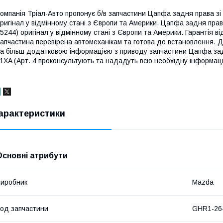
омпанія Тріал-Авто пропонує б/в запчастини Цапфа задня права зі
ригінал у відмінному стані з Європи та Америки. Цапфа задня пра
5244) оригінал у відмінному стані з Європи та Америки. Гарантія від
апчастина перевірена автомеханікам та готова до встановлення. Д
а більш додатковою інформацією з приводу запчастини Цапфа зад
1XA (Арт. 4 проконсультують та нададуть всю необхідну інформац
арактеристики
Основні атрибути
иробник
Mazda
од запчастини
GHR1-26