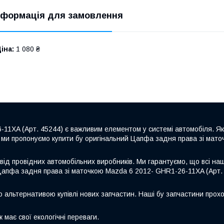
нформація для замовлення
іна:
1 080 ₴
11XA (Арт. 45244) є важливим елементом у системі автомобіля. Я
 ми пропонуємо купити бу оригінальний Цапфа задня права зі мато
від провідних автомобільних виробників. Ми гарантуємо, що всі на
Цапфа задня права зі маточкою Mazda 6 2012- GHR1-26-11XA (Арт. 
ю альтернативою купівлі нових запчастин. Наші бу запчастини прохо
 має свої екологічні переваги.