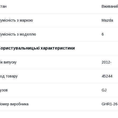
Стан
Вживани
умісність з маркою
Mazda
умісність з моделлю
6
Користувальницькі характеристики
ік випуску
2012-
од товару
45244
узов
GJ
омер виробника
GHR1-26