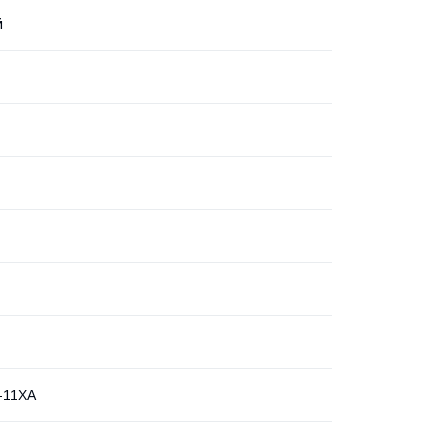
й
-11XA