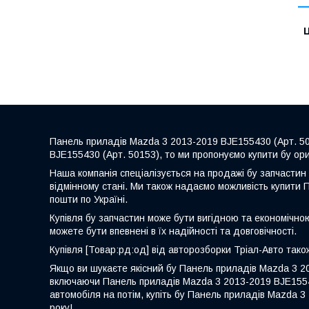
Ц
Панель приладів Mazda 3 2013-2019 BJE155430 (Арт. 50
BJE155430 (Арт. 50153), то ми пропонуємо купити бу ор
Наша компанія спеціалізується на продажі бу запчастин 
відмінному стані. Ми також надаємо можливість купити 
пошти по Україні.
Купівля бу запчастин може бути вигідною та економічно
можете бути впевнені в їх надійності та довговічності.
Купівля [Товар:рд:од] від авторозборки Тріал-Авто також
Якщо ви шукаєте якісний бу Панель приладів Mazda 3 20
включаючи Панель приладів Mazda 3 2013-2019 BJE155430 
автомобіля на потім, купіть бу Панель приладів Mazda 
року!