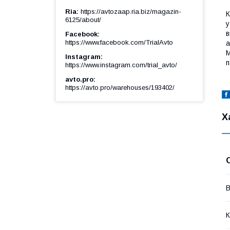
Ria
https://avtozaap.ria.biz/magazin-
К
6125/about/
у
в
Facebook
https://www.facebook.com/TrialAvto
а
M
Instagram
п
https://www.instagram.com/trial_avto/
avto.pro
https://avto.pro/warehouses/193402/
Х
В
К