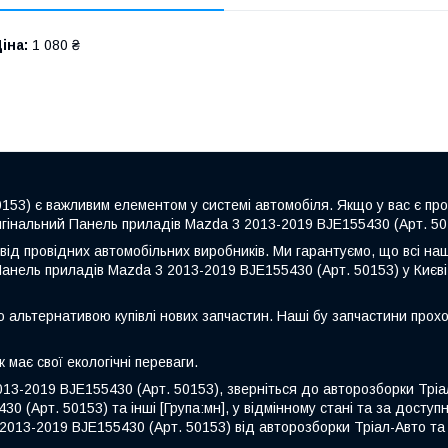
іна:
1 080 ₴
153) є важливим елементом у системі автомобіля. Якщо у вас є п
игінальний Панель приладів Mazda 3 2013-2019 BJE155430 (Арт. 501
від провідних автомобільних виробників. Ми гарантуємо, що всі на
Панель приладів Mazda 3 2013-2019 BJE155430 (Арт. 50153) у Києві
ю альтернативою купівлі нових запчастин. Наші бу запчастини прохо
 має свої екологічні переваги.
13-2019 BJE155430 (Арт. 50153), зверніться до авторозборки Тріа
(Арт. 50153) та інші [Група:мн], у відмінному стані та за доступ
3 2013-2019 BJE155430 (Арт. 50153) від авторозборки Тріал-Авто 