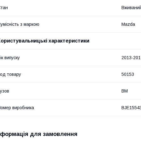
Стан
Вживани
умісність з маркою
Mazda
Користувальницькі характеристики
ік випуску
2013-201
од товару
50153
узов
BM
омер виробника
BJE1554
нформація для замовлення