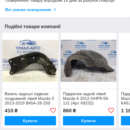
Повернення товару впродовж 14 днів за рахунок покупця
Всі умови повернення
Подібні товари компанії
Важіль задньої підвіски
Підкрилок задній лівий
Підк
поздовжній лівий Mazda 3
Mazda 6 2012-GHP9-56-
Mazd
2013-2019 B45A-28-250
1J1 (Арт. 69232)
KA5J
(Арт. 50920)
410
860
1 1
₴
₴
Купити
Купити