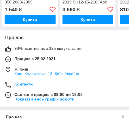
350 2003-2009
2019 SH12-15-210 (Арт.
2012
8925730070 (Арт. 63282)
49910)
6925
1 540
3 660
810
₴
₴
Купити
Купити
Про нас
98% позитивних з 325 відгуків за рік
Працює з 25.02.2021
м. Київ
Київ, Калачівська 13, Київ, Україна
Контакти
Сьогодні працює з 09:00 до 18:00
Показати весь графік роботи
Про нас