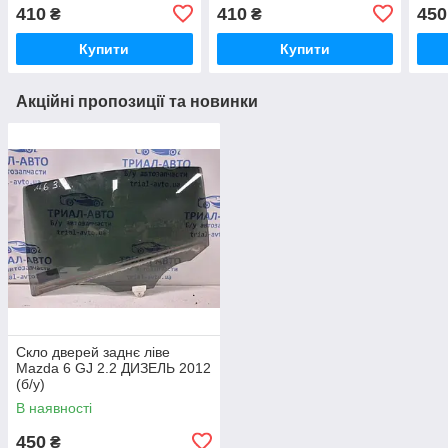
(Арт. 61125)
61126)
410
410
450
₴
₴
Купити
Купити
Акційні пропозиції та новинки
Скло дверей заднє ліве
Mazda 6 GJ 2.2 ДИЗЕЛЬ 2012
(б/у)
В наявності
450
₴