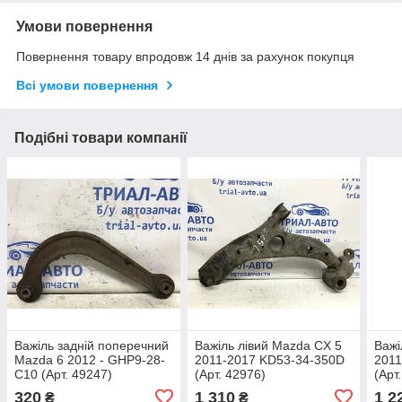
Умови повернення
Повернення товару впродовж 14 днів за рахунок покупця
Всі умови повернення
Подібні товари компанії
Важіль задній поперечний
Важіль лівий Mazda CX 5
Важі
Mazda 6 2012 - GHP9-28-
2011-2017 KD53-34-350D
2011
C10 (Арт. 49247)
(Арт. 42976)
(Арт
320
1 310
1 2
₴
₴