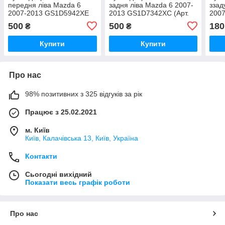
передня ліва Mazda 6
задня ліва Mazda 6 2007-
ззад
2007-2013 GS1D5942XE
2013 GS1D7342XC (Арт.
200
(Арт. 68355)
68356)
(Арт
500
500
180
₴
₴
Купити
Купити
Про нас
98% позитивних з 325 відгуків за рік
Працює з 25.02.2021
м. Київ
Київ, Калачівська 13, Київ, Україна
Контакти
Сьогодні вихідний
Показати весь графік роботи
Про нас