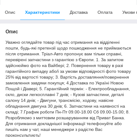
Опис
Характеристики
Доставка
Оплата
Умови 
Опис
Уважно оглядайте товар під час отримання на відділенні
пошти, будь-які претензії щодо пошкодження не приймаються
після отримання. Тріал-Авто пропонує вам тільки справні,
перевірені запчастини з гарантією з Європи. 1. За запитом
здійснюймо фото на Вайбері; 2. Повернення товару в разі
гарантійного випадку або/і за умови відповідності фото товару
25% від вартості товару; 3. Вартість доставляння/повернення
замовлення завдяки покупця; 4.Доставка по Україні Новою
Пощой і Діавері; 5. Гарантійний термін: - Електрообладнання,
скло, диски легкосплавні 7 днів; - Кузові запчастини, деталі
салону 14 днів; - Двигуни, трансмісію, ходову, навісне
обладнання двигуна 30 днів; 6. Запчастини на наявності на
складі; 7.График роботи Пн-Пт 09.00-18.00 Сб 09.00-15.00; 8.
Розробляємо з миттєвим розшаруванням від Приват Банка.
Для отримання докладнішої інформації телефонуйте або
пишіть нам у чат, наші менеджери з радістю Вас
проконсультують!