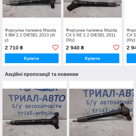
Форсунка паливна Mazda
Форсунка паливна Mazda
Форс
3 BM 2.2 DIESEL 2013 (б/
CX 5 KE 2.2 DIESEL 2011
CX 5
у)
(б/у)
(б/у)
2 710
2 940
2 9
₴
₴
Купити
Купити
Акційні пропозиції та новинки