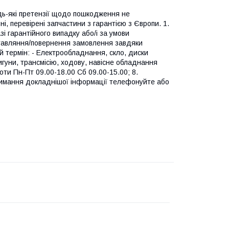
дь-які претензії щодо пошкодження не
і, перевірені запчастини з гарантією з Європи. 1.
і гарантійного випадку або/і за умови
оставляння/повернення замовлення завдяки
ий термін: - Електрообладнання, скло, диски
вигуни, трансмісію, ходову, навісне обладнання
оти Пн-Пт 09.00-18.00 Сб 09.00-15.00; 8.
римання докладнішої інформації телефонуйте або