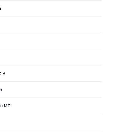
й
X 9
5
ин MZI