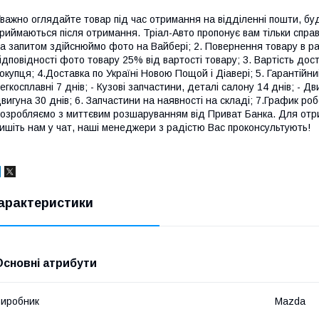
важно оглядайте товар під час отримання на відділенні пошти, бу
риймаються після отримання. Тріал-Авто пропонує вам тільки справн
а запитом здійснюймо фото на Вайбері; 2. Повернення товару в раз
ідповідності фото товару 25% від вартості товару; 3. Вартість д
окупця; 4.Доставка по Україні Новою Пощой і Діавері; 5. Гарантійн
егкосплавні 7 днів; - Кузові запчастини, деталі салону 14 днів; - Д
вигуна 30 днів; 6. Запчастини на наявності на складі; 7.График роб
озробляємо з миттєвим розшаруванням від Приват Банка. Для от
ишіть нам у чат, наші менеджери з радістю Вас проконсультують!
арактеристики
Основні атрибути
иробник
Mazda