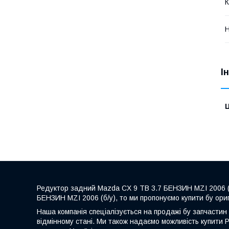
К
Н
І
Ц
Редуктор задний Mazda CX 9 TB 3.7 БЕНЗИН MZI 2006 (б
БЕНЗИН MZI 2006 (б/у), то ми пропонуємо купити бу ори
Наша компанія спеціалізується на продажі бу запчастин 
відмінному стані. Ми також надаємо можливість купити 