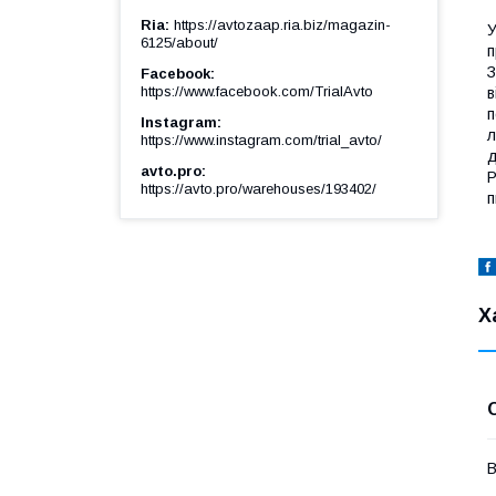
Ria
https://avtozaap.ria.biz/magazin-
У
6125/about/
п
З
Facebook
https://www.facebook.com/TrialAvto
в
п
Instagram
л
https://www.instagram.com/trial_avto/
д
avto.pro
Р
https://avto.pro/warehouses/193402/
п
Х
В