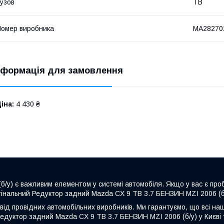
узов
TB
омер виробника
MA28270
нформація для замовлення
іна:
4 430 ₴
/у) є важливим елементом у системі автомобіля. Якщо у вас є пр
гінальний Редуктор задний Mazda CX 9 TB 3.7 БЕНЗИН MZI 2006 (б/у
від провідних автомобільних виробників. Ми гарантуємо, що всі на
Редуктор задний Mazda CX 9 TB 3.7 БЕНЗИН MZI 2006 (б/у) у Києві 