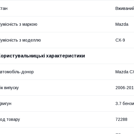
Стан
Вживани
умісність з маркою
Mazda
умісність з моделлю
CX-9
Користувальницькі характеристики
втомобіль-донор
Mazda C
ік випуску
2006-201
вигун
3.7 бенз
од товару
72288