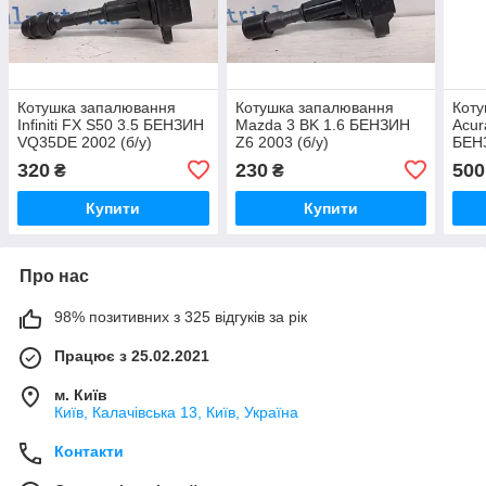
Котушка запалювання
Котушка запалювання
Коту
Infiniti FX S50 3.5 БЕНЗИН
Mazda 3 BK 1.6 БЕНЗИН
Acur
VQ35DE 2002 (б/у)
Z6 2003 (б/у)
БЕНЗ
320
230
500
₴
₴
Купити
Купити
Про нас
98% позитивних з 325 відгуків за рік
Працює з 25.02.2021
м. Київ
Київ, Калачівська 13, Київ, Україна
Контакти