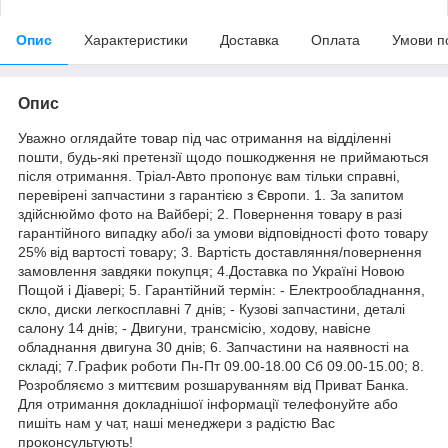
Опис
Характеристики
Доставка
Оплата
Умови п
Опис
Уважно оглядайте товар під час отримання на відділенні
пошти, будь-які претензії щодо пошкодження не приймаються
після отримання. Тріал-Авто пропонує вам тільки справні,
перевірені запчастини з гарантією з Європи. 1. За запитом
здійснюймо фото на Вайбері; 2. Повернення товару в разі
гарантійного випадку або/і за умови відповідності фото товару
25% від вартості товару; 3. Вартість доставляння/повернення
замовлення завдяки покупця; 4.Доставка по Україні Новою
Пощой і Діавері; 5. Гарантійний термін: - Електрообладнання,
скло, диски легкосплавні 7 днів; - Кузові запчастини, деталі
салону 14 днів; - Двигуни, трансмісію, ходову, навісне
обладнання двигуна 30 днів; 6. Запчастини на наявності на
складі; 7.График роботи Пн-Пт 09.00-18.00 Сб 09.00-15.00; 8.
Розробляємо з миттєвим розшаруванням від Приват Банка.
Для отримання докладнішої інформації телефонуйте або
пишіть нам у чат, наші менеджери з радістю Вас
проконсультують!