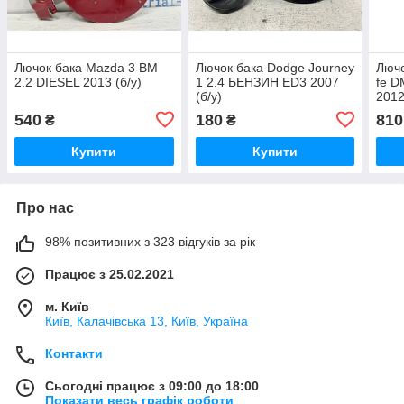
Лючок бака Mazda 3 BM
Лючок бака Dodge Journey
Лючо
2.2 DIESEL 2013 (б/у)
1 2.4 БЕНЗИН ED3 2007
fe D
(б/у)
2012
540
180
810
₴
₴
Купити
Купити
Про нас
98% позитивних з 323 відгуків за рік
Працює з 25.02.2021
м. Київ
Київ, Калачівська 13, Київ, Україна
Контакти
Сьогодні працює з 09:00 до 18:00
Показати весь графік роботи