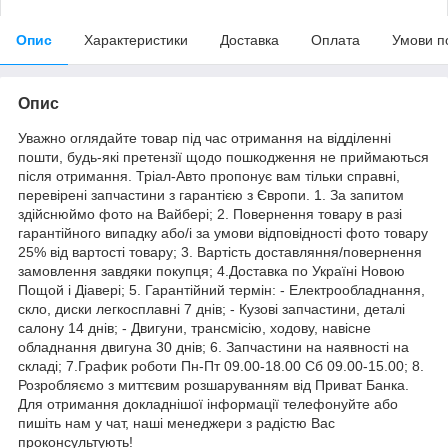
Опис
Характеристики
Доставка
Оплата
Умови п
Опис
Уважно оглядайте товар під час отримання на відділенні
пошти, будь-які претензії щодо пошкодження не приймаються
після отримання. Тріал-Авто пропонує вам тільки справні,
перевірені запчастини з гарантією з Європи. 1. За запитом
здійснюймо фото на Вайбері; 2. Повернення товару в разі
гарантійного випадку або/і за умови відповідності фото товару
25% від вартості товару; 3. Вартість доставляння/повернення
замовлення завдяки покупця; 4.Доставка по Україні Новою
Пощой і Діавері; 5. Гарантійний термін: - Електрообладнання,
скло, диски легкосплавні 7 днів; - Кузові запчастини, деталі
салону 14 днів; - Двигуни, трансмісію, ходову, навісне
обладнання двигуна 30 днів; 6. Запчастини на наявності на
складі; 7.График роботи Пн-Пт 09.00-18.00 Сб 09.00-15.00; 8.
Розробляємо з миттєвим розшаруванням від Приват Банка.
Для отримання докладнішої інформації телефонуйте або
пишіть нам у чат, наші менеджери з радістю Вас
проконсультують!