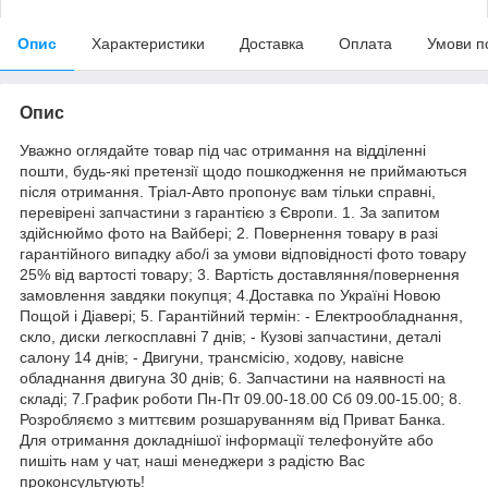
Опис
Характеристики
Доставка
Оплата
Умови п
Опис
Уважно оглядайте товар під час отримання на відділенні
пошти, будь-які претензії щодо пошкодження не приймаються
після отримання. Тріал-Авто пропонує вам тільки справні,
перевірені запчастини з гарантією з Європи. 1. За запитом
здійснюймо фото на Вайбері; 2. Повернення товару в разі
гарантійного випадку або/і за умови відповідності фото товару
25% від вартості товару; 3. Вартість доставляння/повернення
замовлення завдяки покупця; 4.Доставка по Україні Новою
Пощой і Діавері; 5. Гарантійний термін: - Електрообладнання,
скло, диски легкосплавні 7 днів; - Кузові запчастини, деталі
салону 14 днів; - Двигуни, трансмісію, ходову, навісне
обладнання двигуна 30 днів; 6. Запчастини на наявності на
складі; 7.График роботи Пн-Пт 09.00-18.00 Сб 09.00-15.00; 8.
Розробляємо з миттєвим розшаруванням від Приват Банка.
Для отримання докладнішої інформації телефонуйте або
пишіть нам у чат, наші менеджери з радістю Вас
проконсультують!