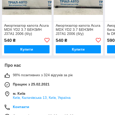
Амортизатор капота Acura
Амортизатор капота Acura
Амор
MDX YD2 3.7 БЕНЗИН
MDX YD2 3.7 БЕНЗИН
бага
J37A1 2006 (б/у)
J37A1 2006 (б/у)
fe D
2012
540
540
590
₴
₴
Купити
Купити
Про нас
98% позитивних з 324 відгуків за рік
Працює з 25.02.2021
м. Київ
Київ, Калачівська 13, Київ, Україна
Контакти