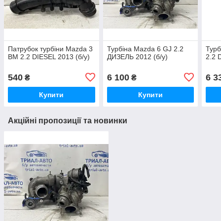
Патрубок турбіни Mazda 3
Турбіна Mazda 6 GJ 2.2
Турб
BM 2.2 DIESEL 2013 (б/у)
ДИЗЕЛЬ 2012 (б/у)
2.2 
540
6 100
6 3
₴
₴
Купити
Купити
Акційні пропозиції та новинки