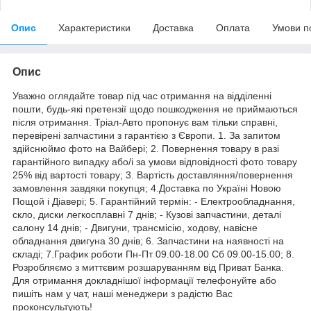
Опис
Характеристики
Доставка
Оплата
Умови п
Опис
Уважно оглядайте товар під час отримання на відділенні
пошти, будь-які претензії щодо пошкодження не приймаються
після отримання. Тріал-Авто пропонує вам тільки справні,
перевірені запчастини з гарантією з Європи. 1. За запитом
здійснюймо фото на Вайбері; 2. Повернення товару в разі
гарантійного випадку або/і за умови відповідності фото товару
25% від вартості товару; 3. Вартість доставляння/повернення
замовлення завдяки покупця; 4.Доставка по Україні Новою
Пощой і Діавері; 5. Гарантійний термін: - Електрообладнання,
скло, диски легкосплавні 7 днів; - Кузові запчастини, деталі
салону 14 днів; - Двигуни, трансмісію, ходову, навісне
обладнання двигуна 30 днів; 6. Запчастини на наявності на
складі; 7.График роботи Пн-Пт 09.00-18.00 Сб 09.00-15.00; 8.
Розробляємо з миттєвим розшаруванням від Приват Банка.
Для отримання докладнішої інформації телефонуйте або
пишіть нам у чат, наші менеджери з радістю Вас
проконсультують!