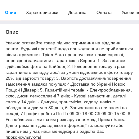
Опис
Характеристики
Доставка
Оплата
Умови п
Опис
Уважно оглядайте товар під час отримання на відділенні
пошти, будь-які претензії щодо пошкодження не приймаються
після отримання. Тріал-Авто пропонує вам тільки справні,
перевірені запчастини з гарантією з Європи. 1. За запитом
здійснюймо фото на Вайбері; 2. Повернення товару в разі
гарантійного випадку або/і за умови відповідності фото товару
25% від вартості товару; 3. Вартість доставляння/повернення
замовлення завдяки покупця; 4.Доставка по Україні Новою
Пощой і Діавері; 5. Гарантійний термін: - Електрообладнання,
скло, диски легкосплавні 7 днів; - Кузові запчастини, деталі
салону 14 днів; - Двигуни, трансмісію, ходову, навісне
обладнання двигуна 30 днів; 6. Запчастини на наявності на
складі; 7.График роботи Пн-Пт 09.00-18.00 Сб 09.00-15.00; 8.
Розробляємо з миттєвим розшаруванням від Приват Банка.
Для отримання докладнішої інформації телефонуйте або
пишіть нам у чат, наші менеджери з радістю Вас
проконсультують!