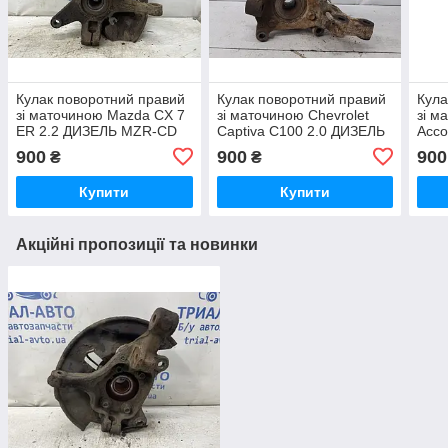
Кулак поворотний правий
Кулак поворотний правий
Кула
зі маточиною Mazda CX 7
зі маточиною Chevrolet
зі м
ER 2.2 ДИЗЕЛЬ MZR-CD
Captiva C100 2.0 ДИЗЕЛЬ
Acco
2006 (б/у)
Z20S 2006 (б/у)
(б/у)
900
900
900
₴
₴
Купити
Купити
Акційні пропозиції та новинки